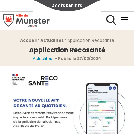
ACCÈS RAPIDES
Ville de Munster (Alsace) Située au cœur de l’Alsace et de l’u
Men
Rechercher
›
›
Fil d'Ariane :
Accueil
Actualités
Application Recosanté
Application Recosanté
Publié le
27/02/2024
Actualités