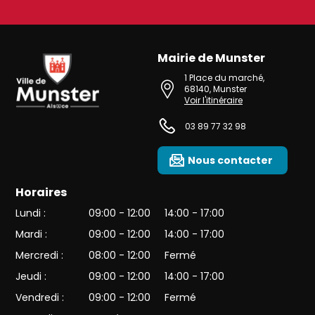
Mairie de Munster
Ville de Munster (Alsace) Située au cœur de l’Alsace et de l’une des 
1 Place du marché
,
68140
,
Munster
Voir l'itinéraire
03 89 77 32 98
Nous contacter
Horaires
Lundi :
09:00 - 12:00
14:00 - 17:00
Mardi :
09:00 - 12:00
14:00 - 17:00
Mercredi :
08:00 - 12:00
Fermé
Jeudi :
09:00 - 12:00
14:00 - 17:00
Vendredi :
09:00 - 12:00
Fermé