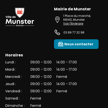
Mairie de Munster
Ville de Munster (Alsace) Située au cœur de l’Alsace et de l’une des 
1 Place du marché
,
68140
,
Munster
Voir l'itinéraire
03 89 77 32 98
Nous contacter
Horaires
Lundi :
09:00 - 12:00
14:00 - 17:00
Mardi :
09:00 - 12:00
14:00 - 17:00
Mercredi :
08:00 - 12:00
Fermé
Jeudi :
09:00 - 12:00
14:00 - 17:00
Vendredi :
09:00 - 12:00
Fermé
Samedi :
Fermé
Dimanche :
Fermé