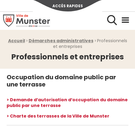
ACCÈS RAPIDES
Ville de Munster (Alsace) Située au cœur de l’Alsace et de l’u
Men
Rechercher
›
›
Fil d'Ariane :
Accueil
Démarches administratives
Professionnels
et entreprises
Professionnels et entreprises
Occupation du domaine public par
une terrasse
> Demande d’autorisation d’occupation du domaine
public par une terrasse
> Charte des terrasses de la Ville de Munster