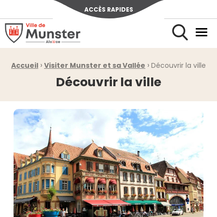
ACCÈS RAPIDES
Ville de Munster (Alsace) Située au cœur de l’Alsace et de l’u
Men
Rechercher
›
›
Fil d'Ariane :
Accueil
Visiter Munster et sa Vallée
Découvrir la ville
Découvrir la ville