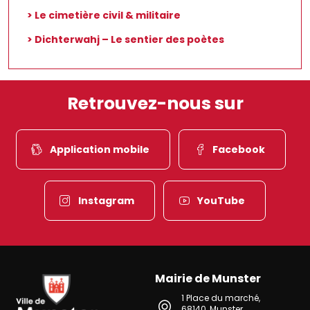
> Le cimetière civil & militaire
> Dichterwahj – Le sentier des poètes
Retrouvez-nous sur
Application mobile
Facebook
Instagram
YouTube
Mairie de Munster
Ville de Munster (Alsace) Située au cœur de l’Alsace et de l’une des 
1 Place du marché
,
68140
,
Munster