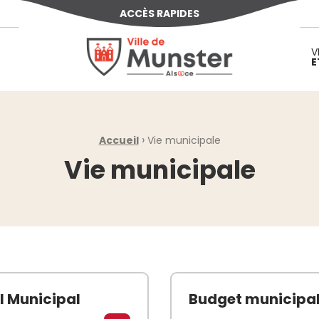
ACCÈS RAPIDES
Ville de Munster (Alsace) Située au cœur d
V
E
›
Accueil
Vie municipale
Vie municipale
l Municipal
Budget municipa