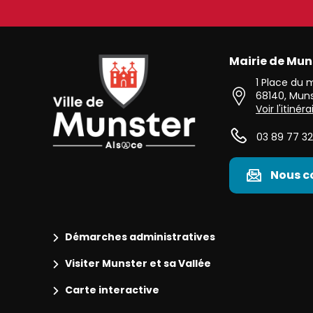
Mairie de Mun
Ville de Munster (Alsace) Située au cœur de l’Alsace 
1 Place du
68140
,
Muns
Voir l'itinéra
03 89 77 32
Nous c
Démarches administratives
Visiter Munster et sa Vallée
Carte interactive