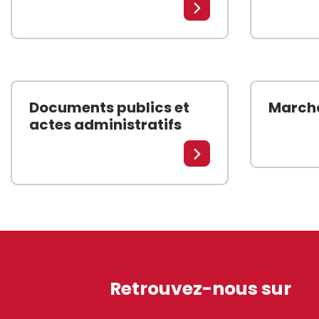
Lire la suite
Documents publics et
Marché
actes administratifs
Les march
Consultez les documents publics et actes administratif
Lire la suite
Retrouvez-nous sur