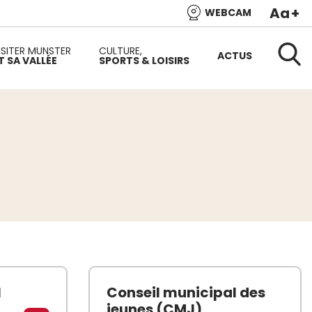
Aa
+
WEBCAM
e l’Alsace et de l’une des plus belles vallées du versant
ISITER MUNSTER
CULTURE,
ACTUS
T SA VALLÉE
SPORTS & LOISIRS
Reche
l
Conseil municipal des
jeunes (CMJ)