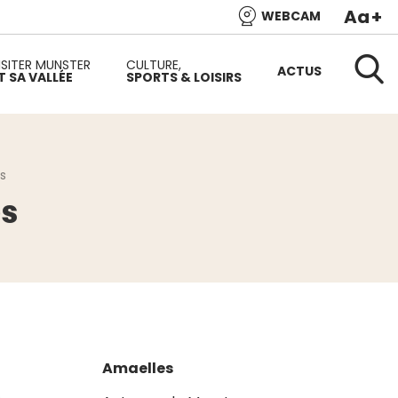
Aa
+
WEBCAM
e l’Alsace et de l’une des plus belles vallées du versant
ISITER MUNSTER
CULTURE,
ACTUS
T SA VALLÉE
SPORTS & LOISIRS
Reche
s
es
Amaelles