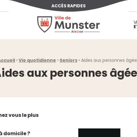
ACCÈS RAPIDES
Ville de Munster (Alsace) Située au cœur d
V
E
›
›
›
Accueil
Vie quotidienne
Seniors
Aides aux personnes âgée
ides aux personnes âgé
ez vous le plus
à domicile ?