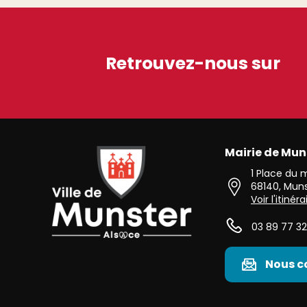
Retrouvez-nous sur
Mairie de Mun
Ville de Munster (Alsace) Située au cœur de l’Alsace 
1 Place du
68140
,
Muns
Voir l'itinéra
03 89 77 32
Nous c