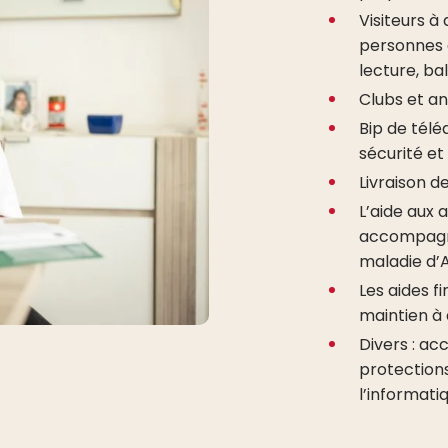
Visiteurs à
personnes q
lecture, ba
Clubs et an
Bip de télé
sécurité e
Livraison d
L’aide aux 
accompagne
maladie d’
Les aides f
maintien à 
Divers : acc
protections
l’informati