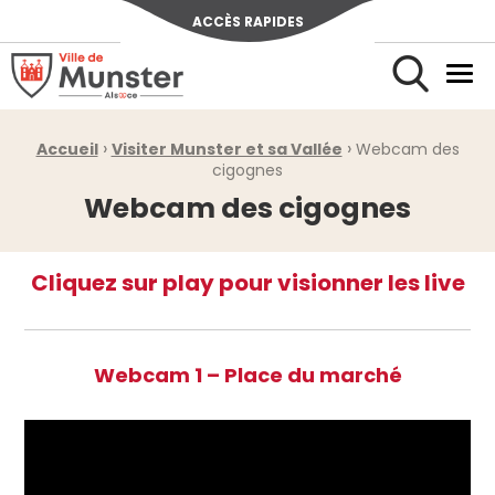
ACCÈS RAPIDES
Ville de Munster (Alsace) Située au cœur de l’Alsace et de l’u
Men
Rechercher
›
›
Fil d'Ariane :
Accueil
Visiter Munster et sa Vallée
Webcam des
cigognes
Webcam des cigognes
Cliquez sur play pour visionner les live
Webcam 1 – Place du marché