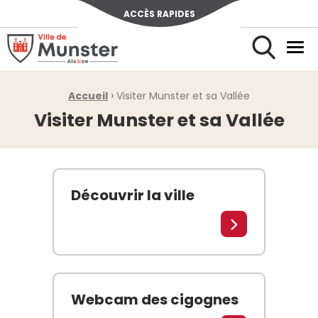
ACCÈS RAPIDES
Ville de Munster (Alsace) Située au cœur de l’Alsace et de l’u
Men
Rechercher
›
Fil d'Ariane :
Accueil
Visiter Munster et sa Vallée
Visiter Munster et sa Vallée
Découvrir la ville
Le centre-ville Découvrez le cœur de la ville de 
Lire la suite
Webcam des cigognes