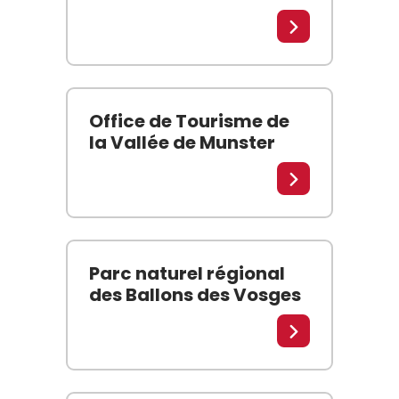
La gastronomie… > Les fermes auberges > Les res
Lire la suite
Office de Tourisme de
la Vallée de Munster
Que voir, que faire et où dormir dans la Vallée de
Lire la suite
Parc naturel régional
des Ballons des Vosges
Le Parc des Ballons des Vosges est l’un des plus g
Lire la suite