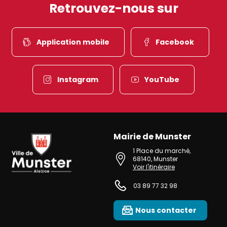
Retrouvez-nous sur
Application mobile
Facebook
Instagram
YouTube
Mairie de Munster
Ville de Munster (Alsace) Située au cœur de l’Alsace et de l’une des 
1 Place du marché
,
68140
,
Munster
Voir l'itinéraire
03 89 77 32 98
Nous contacter