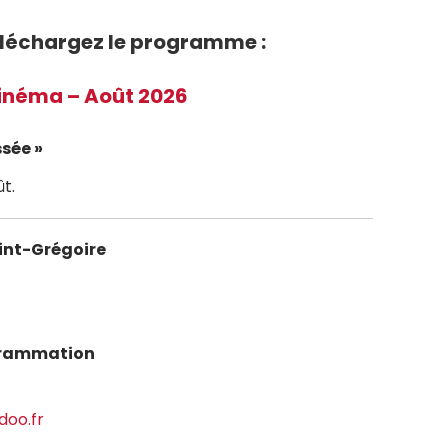
éléchargez le programme :
inéma – Août 2026
ssée »
ût.
int-Grégoire
ogrammation
oo.fr