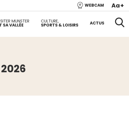
Aa
+
WEBCAM
e l’Alsace et de l’une des plus belles vallées du versant
ISITER MUNSTER
CULTURE,
ACTUS
T SA VALLÉE
SPORTS & LOISIRS
Reche
 2026