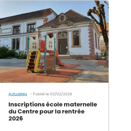
Publié le
03/02/2026
Actualités
Inscriptions école maternelle
du Centre pour la rentrée
z le bulletin municipal du mois de juillet 2026 avec l’édito d
2026
 ateliers, jeux… il y en a pour tout le monde ! > Découvrez 
Les inscriptions pour l’école maternelle (bilingue et mo