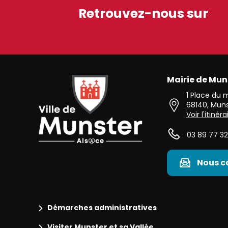
Retrouvez-nous sur
Mairie de Mun
Ville de Munster (Alsace) Située au cœur de l’Alsace 
1 Place du
68140
,
Muns
Voir l'itinéra
03 89 77 32
Nous c
Démarches administratives
Visiter Munster et sa Vallée