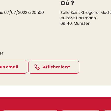
Où ?
au 07/07/2022 à 20h00
Salle Saint Grégoire, Méd
et Parc Hartmann
,
68140
,
Munster
er
 un email
Afficher le n°