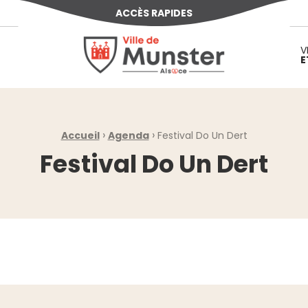
ACCÈS RAPIDES
Ville de Munster (Alsace) Située au cœur d
V
E
›
›
Accueil
Agenda
Festival Do Un Dert
Festival Do Un Dert