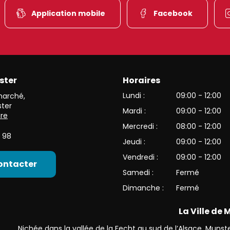
Application mobile
Facebook
ster
Horaires
et de l’une des plus belles vallées du versant alsacien des Haut
Lundi :
09:00 - 12:00
 marché
,
ter
Mardi :
09:00 - 12:00
ire
Mercredi :
08:00 - 12:00
 98
Jeudi :
09:00 - 12:00
Vendredi :
09:00 - 12:00
ontacter
Samedi :
Fermé
Dimanche :
Fermé
La Ville de
Nichée dans la vallée de la Fecht au sud de l’Alsace, Munster