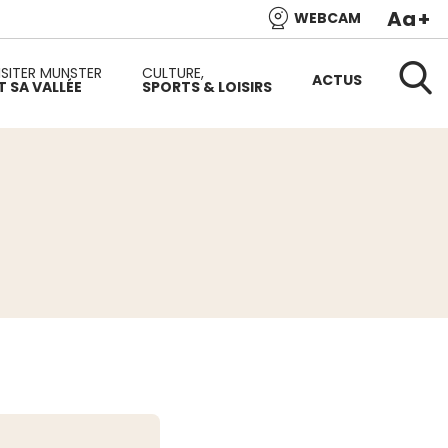
Aa
+
WEBCAM
e l’Alsace et de l’une des plus belles vallées du versant
ISITER MUNSTER
CULTURE,
ACTUS
T SA VALLÉE
SPORTS & LOISIRS
Reche