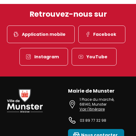
Retrouvez-nous sur
Application mobile
Facebook
Instagram
YouTube
Mairie de Munster
Ville de Munster (Alsace) Située au cœur de l’Alsace et de l’une des 
1 Place du marché
,
68140
,
Munster
Voir l'itinéraire
03 89 77 32 98
Nous contacter