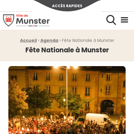
ACCÈS RAPIDES
Ville de Munster (Alsace) Située au cœur de l’Alsace et de l’u
Men
Rechercher
›
›
Fil d'Ariane :
Accueil
Agenda
Fête Nationale à Munster
Fête Nationale à Munster