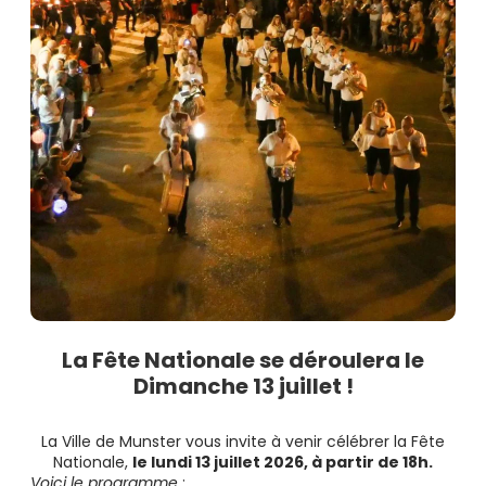
La
Fête National
e se déroulera le
Dimanche 13
juillet
!
La Ville de Munster vous invite à venir célébrer la Fête
Nationale,
le lundi 13 juillet 2026, à partir de 18h.
Voici le programme
: