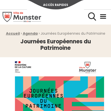
ACCÈS RAPIDES
Ville de Munster (Alsace) Située au cœur de l’Alsace et de l’u
Men
Rechercher
›
›
Fil d'Ariane :
Accueil
Agenda
Journées Européennes du Patrimoine
Journées Européennes du
Patrimoine