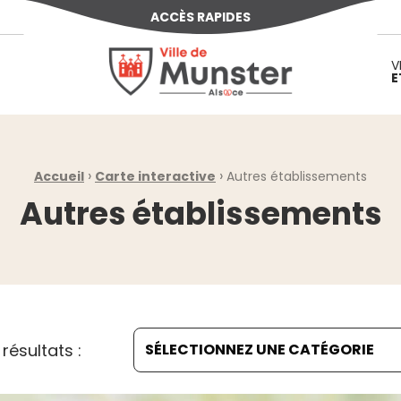
ACCÈS RAPIDES
Ville de Munster (Alsace) Située au cœur d
V
E
›
›
Accueil
Carte interactive
Autres établissements
Autres établissements
s résultats :