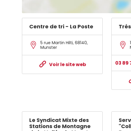
Centre de tri - La Poste
Trés
5 rue Martin Hilti
,
68140
,
Munster
03 89 
Voir le site web
Le Syndicat Mixte des
Serv
Stations de Montagne
"Col