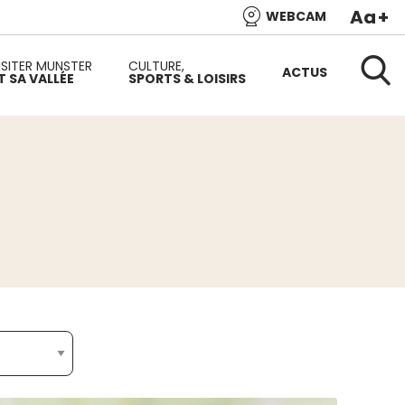
Aa
+
WEBCAM
e l’Alsace et de l’une des plus belles vallées du versant
ISITER MUNSTER
CULTURE,
ACTUS
T SA VALLÉE
SPORTS & LOISIRS
Reche