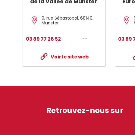
de la Vallée de Munster
Euro
9, rue Sébastopol
,
68140
,
Munster
03 89 77 26 52
--
03 89 
Voir le site web
Retrouvez-nous sur