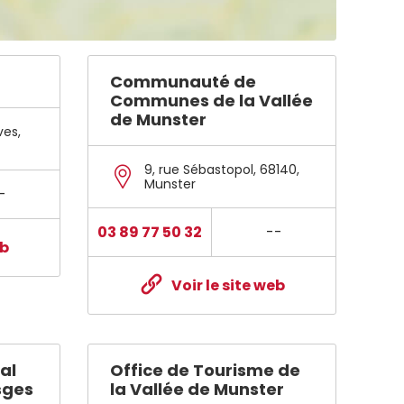
Communauté de
Communes de la Vallée
de Munster
ves
,
9, rue Sébastopol
,
68140
,
Munster
-
03 89 77 50 32
--
eb
Voir le site web
al
Office de Tourisme de
sges
la Vallée de Munster