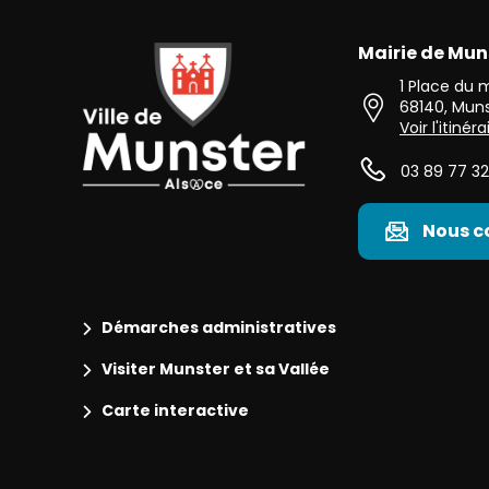
Mairie de Mun
Ville de Munster (Alsace) Située au cœur de l’Alsace 
1 Place du
68140
,
Muns
Voir l'itinéra
03 89 77 32
Nous c
Démarches administratives
Visiter Munster et sa Vallée
Carte interactive