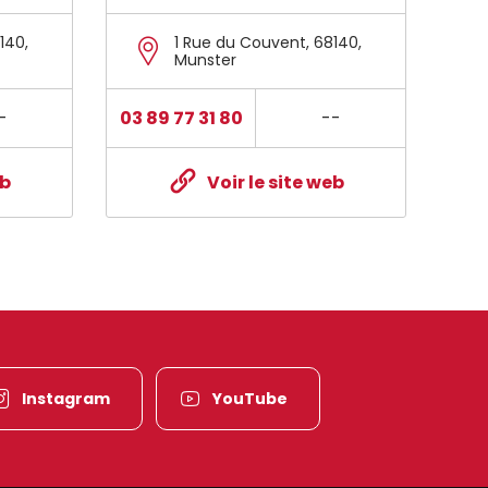
140
,
1 Rue du Couvent
,
68140
,
Munster
-
03 89 77 31 80
--
eb
Voir le site web
Instagram
YouTube