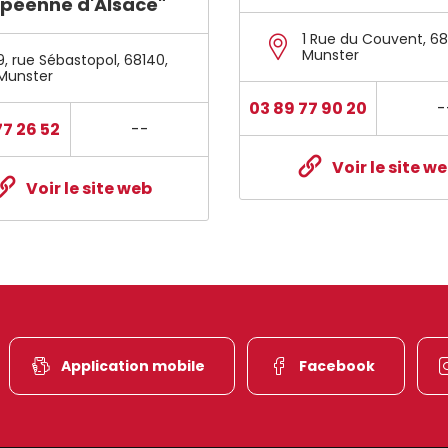
péenne d'Alsace"
1 Rue du Couvent
,
68
Munster
9, rue Sébastopol
,
68140
,
Munster
03 89 77 90 20
-
77 26 52
--
Voir le site w
Voir le site web
Application mobile
Facebook