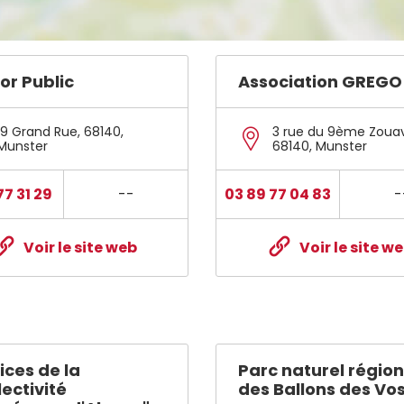
or Public
Association GREGO
19 Grand Rue
,
68140
,
3 rue du 9ème Zoua
Munster
68140
,
Munster
77 31 29
--
03 89 77 04 83
-
Voir le site web
Voir le site w
ices de la
Parc naturel région
lectivité
des Ballons des Vo