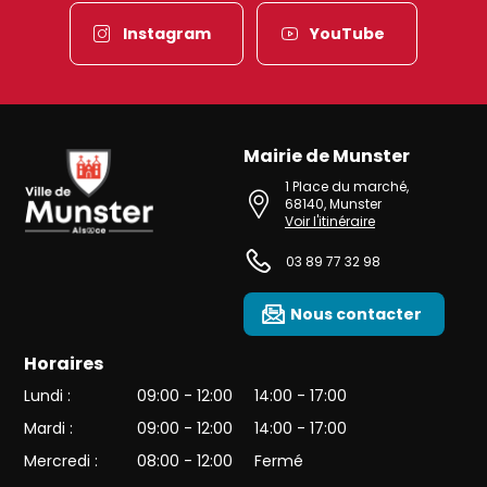
Instagram
YouTube
Mairie de Munster
Ville de Munster (Alsace) Située au cœur de l’Alsace et de l’une des 
1 Place du marché
,
68140
,
Munster
Voir l'itinéraire
03 89 77 32 98
Nous contacter
Horaires
Lundi :
09:00 - 12:00
14:00 - 17:00
Mardi :
09:00 - 12:00
14:00 - 17:00
Mercredi :
08:00 - 12:00
Fermé