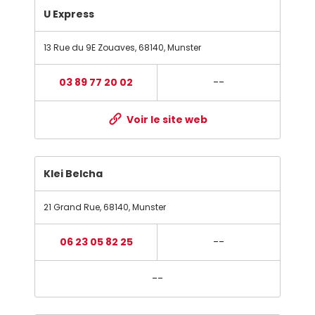
U Express
13 Rue du 9E Zouaves
,
68140
,
Munster
03 89 77 20 02
--
Voir le site web
Klei Belcha
21 Grand Rue
,
68140
,
Munster
06 23 05 82 25
--
--