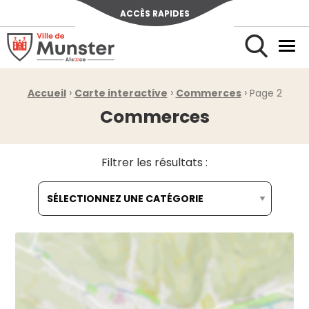
ACCÈS RAPIDES
Ville de Munster (Alsace) Située au cœur de l’Alsace et de l’u
Men
Rechercher
›
›
›
Fil d'Ariane :
Accueil
Carte interactive
Commerces
Page 2
Commerces
Filtrer les résultats :