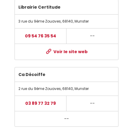
Librairie Certitude
3 rue du 9ème Zouaves
,
68140
,
Munster
09 54 76 35 54
--
Voir le site web
Ca Décoiffe
2 rue du 9ème Zouaves
,
68140
,
Munster
03 89 77 32 79
--
--