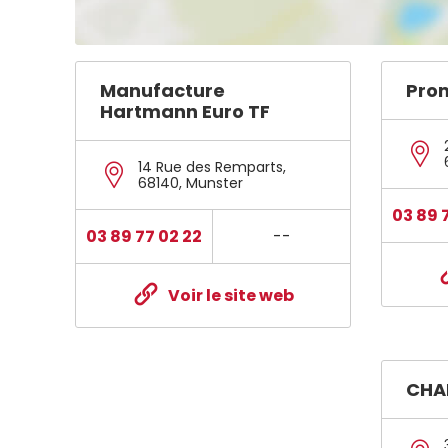
Manufacture
Pro
Hartmann Euro TF
14 Rue des Remparts
,
68140
,
Munster
03 89 
03 89 77 02 22
--
Voir le site web
CHA