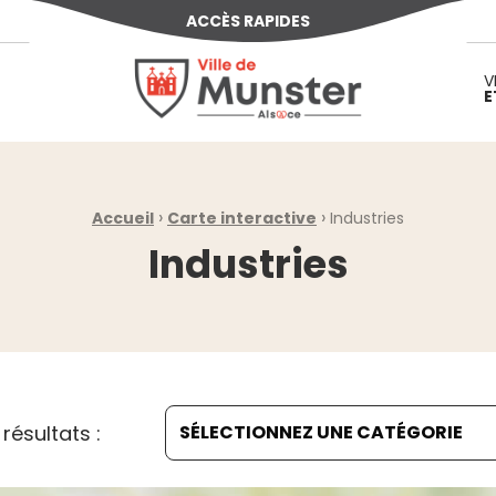
ACCÈS RAPIDES
Ville de Munster (Alsace) Située au cœur d
V
E
›
›
Accueil
Carte interactive
Industries
Industries
s résultats :