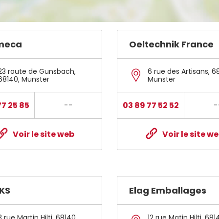
meca
Oeltechnik France
23 route de Gunsbach
,
6 rue des Artisans
,
6
68140
,
Munster
Munster
77 25 85
--
03 89 77 52 52
-
Voir le site web
Voir le site w
KS
Elag Emballages
3 rue Martin Hilti
,
68140
,
12 rue Matin Hilti
,
681