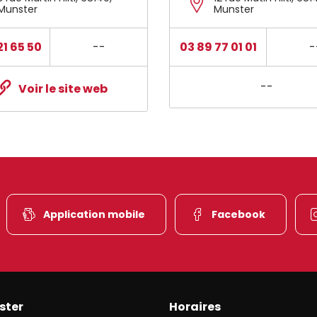
Munster
Munster
21 65 50
--
03 89 77 01 01
-
--
Voir le site web
Application mobile
Facebook
ster
Horaires
et de l’une des plus belles vallées du versant alsacien des Haut