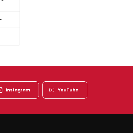
-
Instagram
YouTube
es-Vosges