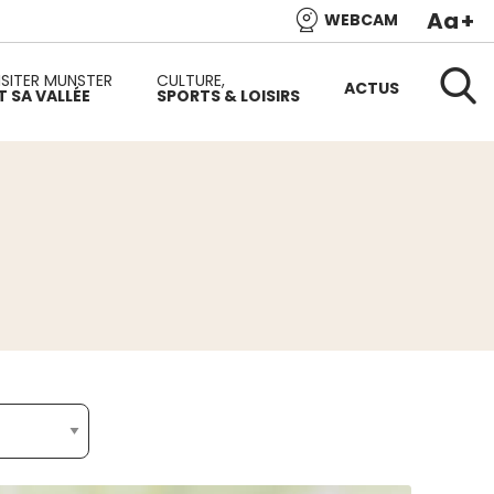
Aa
+
WEBCAM
e l’Alsace et de l’une des plus belles vallées du versant
ISITER MUNSTER
CULTURE,
ACTUS
T SA VALLÉE
SPORTS & LOISIRS
Reche