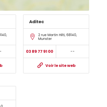
Aditec
8140
,
2 rue Martin Hilti
,
68140
,
Munster
-
03 89 77 91 00
--
eb
Voir le site web
40
,