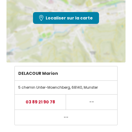
Localiser sur la carte
DELACOUR Marion
5 chemin Unter-Moenchberg
,
68140
,
Munster
03 89 21 90 78
--
--