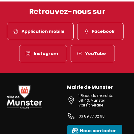
Retrouvez-nous sur
Application mobile
Facebook
Instagram
YouTube
Mairie de Munster
Ville de Munster (Alsace) Située au cœur de l’Alsace et de l’une des 
1 Place du marché
,
68140
,
Munster
Voir l'itinéraire
03 89 77 32 98
Nous contacter