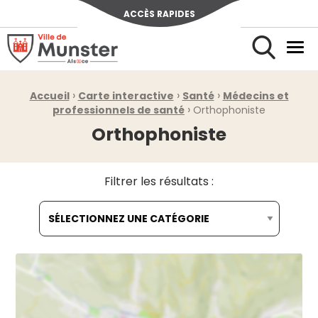
ACCÈS RAPIDES
Ville de Munster (Alsace) Située au cœur de l’Alsace et de l’u
Men
Rechercher
›
›
›
Fil d'Ariane :
Accueil
Carte interactive
Santé
Médecins et
›
professionnels de santé
Orthophoniste
Orthophoniste
Filtrer les résultats :