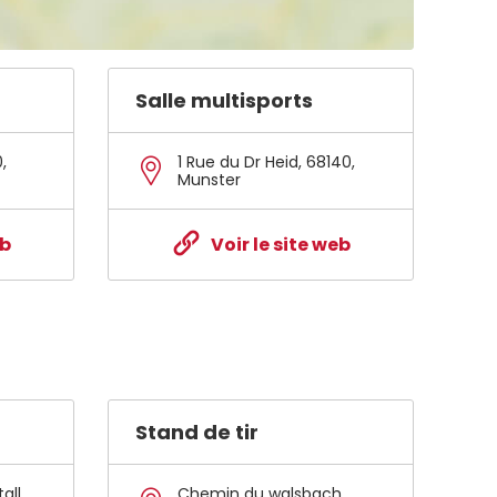
Salle multisports
0
,
1 Rue du Dr Heid
,
68140
,
Munster
eb
Voir le site web
Stand de tir
all
,
Chemin du walsbach
,