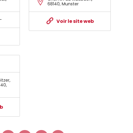
68140
,
Munster
-
Voir le site web
itzer
,
140
,
eb