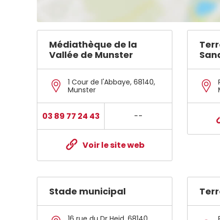
Médiathèque de la
Terr
Vallée de Munster
San
1 Cour de l'Abbaye
,
68140
,
Munster
03 89 77 24 43
--
Voir le site web
Stade municipal
Terr
16 rue du Dr Heid
,
68140
,