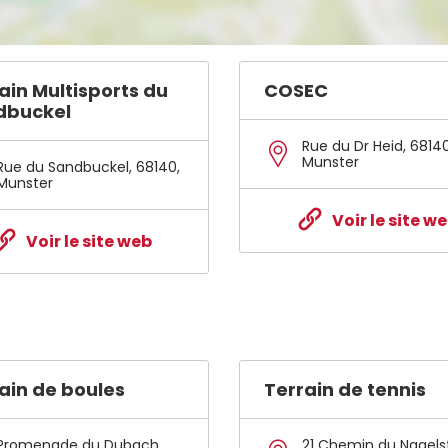
ain Multisports du
COSEC
dbuckel
Rue du Dr Heid
,
6814
Munster
Rue du Sandbuckel
,
68140
,
Munster
Voir le site w
Voir le site web
ain de boules
Terrain de tennis
Promenade du Dubach
,
21 Chemin du Nagelst