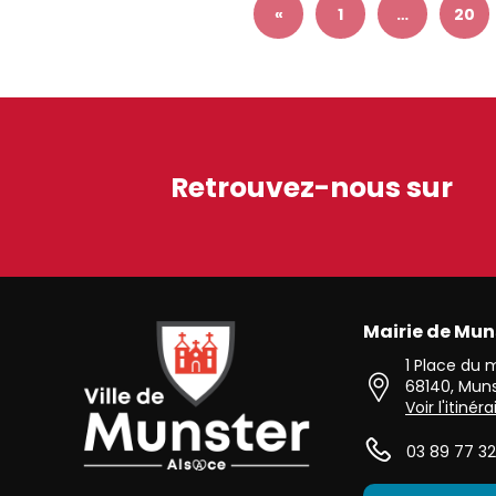
«
1
…
20
Retrouvez-nous sur
Mairie de Mun
Ville de Munster (Alsace) Située au cœur de l’Alsace 
1 Place du
68140
,
Muns
Voir l'itinéra
03 89 77 32