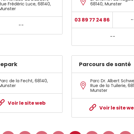
Rue Frédéric Luce
,
68140
,
68140
,
Munster
Munster
03 89 77 24 86
-
--
--
tepark
Parcours de santé
Parc de la Fecht
,
68140
,
Parc Dr. Albert Schwe
Munster
Rue de la Tuilerie
,
68
Munster
Voir le site web
Voir le site w