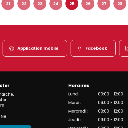
21
22
23
24
25
26
27
28
Application mobile
Facebook
ster
Horaires
et de l’une des plus belles vallées du versant alsacien des Haut
Lundi :
09:00 - 12:00
 marché
,
ter
Mardi :
09:00 - 12:00
ire
Mercredi :
08:00 - 12:00
 98
Jeudi :
09:00 - 12:00