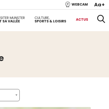
Aa
+
WEBCAM
e l’Alsace et de l’une des plus belles vallées du versant
ISITER MUNSTER
CULTURE,
ACTUS
T SA VALLÉE
SPORTS & LOISIRS
Reche
e