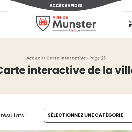
ACCÈS RAPIDES
Ville de Munster (Alsace) Située au cœur d
V
E
›
›
Accueil
Carte interactive
Page 25
Carte interactive de la vill
s résultats :