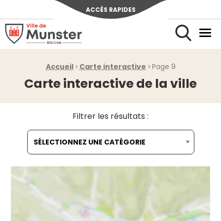
ACCÈS RAPIDES
Ville de Munster (Alsace) Située au cœur de l’Alsace et de l’u
Men
Rechercher
›
›
Fil d'Ariane :
Accueil
Carte interactive
Page 9
Carte interactive de la ville
Filtrer les résultats :