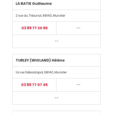
LA BATIE Guillaume
2 rue du Tribunal
,
68140
,
Munster
03 89 77 20 55
--
--
TURLEY (WIOLAND) Hélène
1a rue Sébastopol
,
68140
,
Munster
03 89 77 07 45
--
--