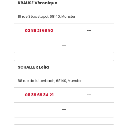
KRAUSE Véronique
16 rue Sébastopol
,
68140
,
Munster
03 89 21 68 92
--
--
SCHALLER Leila
88 rue de Luttenbach
,
68140
,
Munster
06 85 65 84 21
--
--