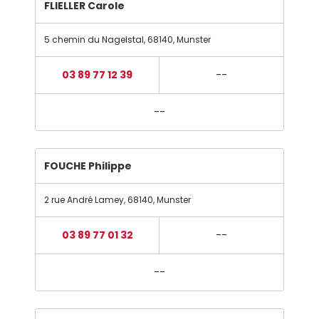
FLIELLER Carole
5 chemin du Nagelstal
,
68140
,
Munster
03 89 77 12 39
--
--
FOUCHE Philippe
2 rue André Lamey
,
68140
,
Munster
03 89 77 01 32
--
--