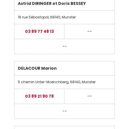
Astrid DIRINGER et Doris BESSEY
16 rue Sébastopol
,
68140
,
Munster
03 89 77 48 13
--
--
DELACOUR Marion
5 chemin Unter-Moenchberg
,
68140
,
Munster
03 89 21 90 78
--
--