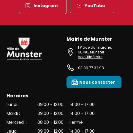
Instagram
YouTube
Mairie de Munster
Ville de Munster (Alsace) Située au cœur de l’Alsace et de l’une des 
1 Place du marché
,
68140
,
Munster
Voir l'itinéraire
03 89 77 32 98
Nous contacter
Horaires
Lundi :
09:00 - 12:00
14:00 - 17:00
Mardi :
09:00 - 12:00
14:00 - 17:00
Mercredi :
08:00 - 12:00
Fermé
Jeudi :
09:00 - 12:00
14:00 - 17:00