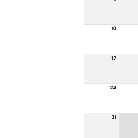
août
2026
10
10
août
2026
17
17
août
2026
24
24
août
2026
31
31
août
2026