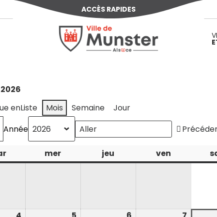
ACCÈS RAPIDES
Ville de Munster (Alsace) Située au cœur d
V
E
 2026
ue en
Liste
Mois
Semaine
Jour
Année
Précéde
ar
mardi
mer
mercredi
jeu
jeudi
ven
vendredi
s
4
4
5
5
6
6
7
7