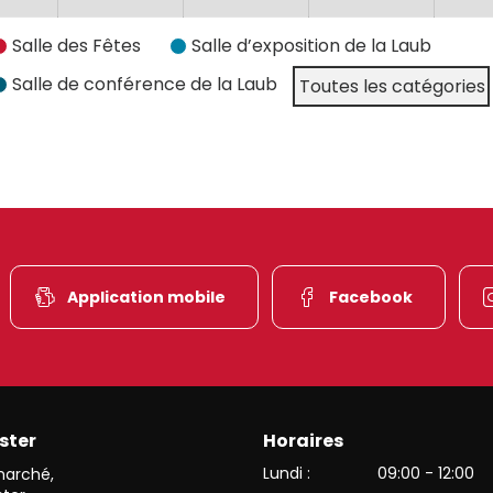
Salle des Fêtes
Salle d’exposition de la Laub
Salle de conférence de la Laub
Toutes les catégories
Application mobile
Facebook
ster
Horaires
et de l’une des plus belles vallées du versant alsacien des Haut
Lundi :
09:00 - 12:00
 marché
,