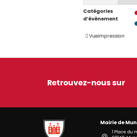
Catégories
d’évènement
Vue
impression
Retrouvez-nous sur
Mairie de Mun
Ville de Munster (Alsace) Située au cœur de l’Alsace 
1 Place du