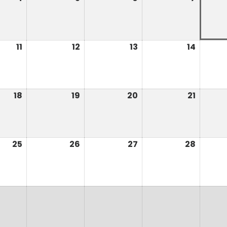
août
août
août
août
2026
2026
2026
2026
11
11
12
12
13
13
14
14
août
août
août
août
2026
2026
2026
2026
18
18
19
19
20
20
21
21
août
août
août
août
2026
2026
2026
2026
25
25
26
26
27
27
28
28
août
août
août
août
2026
2026
2026
2026