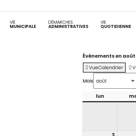
VIE
DÉMARCHES
VIE
MUNICIPALE
ADMINISTRATIVES
QUOTIDIENNE
Évènements en août
Vue
Calendrier
V
Mois
lun
lundi
m
3
3