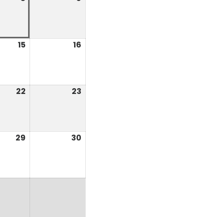
août
août
2026
2026
15
15
16
16
août
août
2026
2026
22
22
23
23
août
août
2026
2026
29
29
30
30
août
août
2026
2026