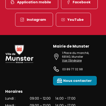
Application mobile
Facebook
Instagram
YouTube
Mairie de Munster
Ville de Munster (Alsace) Située au cœur de l’Alsace et de l’une des 
1 Place du marché
,
68140
,
Munster
Voir l'itinéraire
03 89 77 32 98
Nous contacter
Horaires
Lundi :
09:00 - 12:00
14:00 - 17:00
Mardi :
09:00 - 12:00
14:00 - 17:00