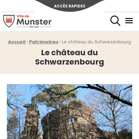
ACCÈS RAPIDES
Ville de Munster (Alsace) Située au cœur de l’Alsace et de l’u
Men
Rechercher
›
›
Fil d'Ariane :
Accueil
Patrimoines
Le château du Schwarzenbourg
Le château du
Schwarzenbourg