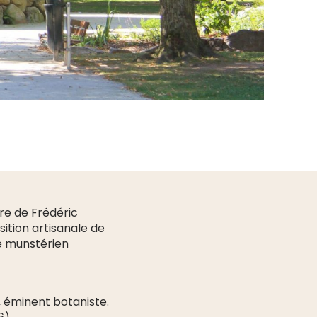
re de Frédéric
ition artisanale de
te munstérien
 éminent botaniste.