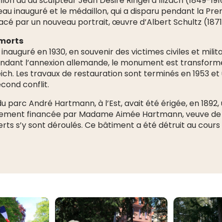
llon dû au sculpteur Jean Désiré Ringel d’Illzach (1849-191
uveau inauguré et le médaillon, qui a disparu pendant la Pr
cé par un nouveau portrait, œuvre d’Albert Schultz (1871
morts
auguré en 1930, en souvenir des victimes civiles et milit
ndant l’annexion allemande, le monument est transform
ich. Les travaux de restauration sont terminés en 1953 e
cond conflit.
du parc André Hartmann, à l’Est, avait été érigée, en 1892,
èrement financée par Madame Aimée Hartmann, veuve de
rts s’y sont déroulés. Ce bâtiment a été détruit au cours