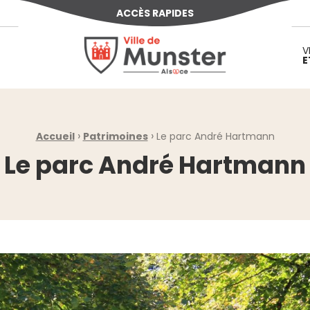
ACCÈS RAPIDES
Ville de Munster (Alsace) Située au cœur d
V
E
›
›
Accueil
Patrimoines
Le parc André Hartmann
Le parc André Hartmann