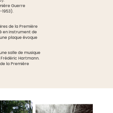
6).
emière Guerre
-1953).
aires de la Première
é en instrument de
t une plaque évoque
 une salle de musique
 Frédéric Hartmann.
 de la Première