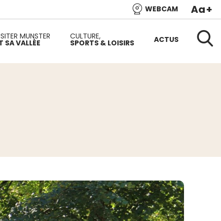
Aa
+
WEBCAM
e l’Alsace et de l’une des plus belles vallées du versant
ISITER MUNSTER
CULTURE,
ACTUS
T SA VALLÉE
SPORTS & LOISIRS
Reche