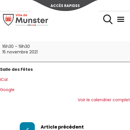
ACCÈS RAPIDES
Ville de Munster (Alsace) Située au cœur de l’Alsace et de l’u
Men
Rechercher
Réservation
16h30
–
19h30
15 novembre 2021
Salle des Fêtes
iCal
Google
Voir le calendrier complet
Article précédent