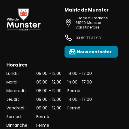
Mairie de Munster
Ville de Munster (Alsace) Située au cœur de l’Alsace et de l’une des 
1 Place du marché
,
68140
,
Munster
Voir l'itinéraire
03 89 77 32 98
Nous contacter
Horaires
Lundi :
09:00 - 12:00
14:00 - 17:00
Mardi :
09:00 - 12:00
14:00 - 17:00
Mercredi :
08:00 - 12:00
Fermé
Jeudi :
09:00 - 12:00
14:00 - 17:00
Vendredi :
09:00 - 12:00
Fermé
Samedi :
Fermé
Dimanche :
Fermé