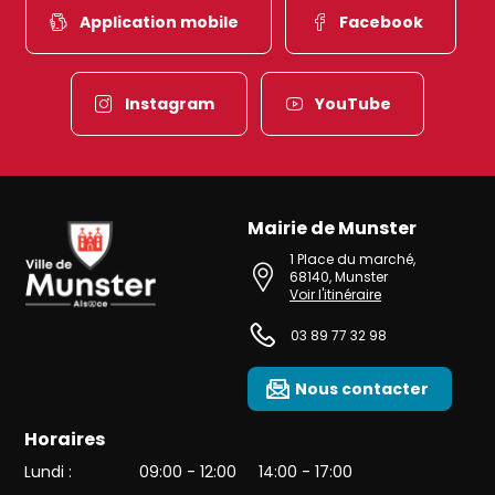
Application mobile
Facebook
Instagram
YouTube
Mairie de Munster
Ville de Munster (Alsace) Située au cœur de l’Alsace et de l’une des 
1 Place du marché
,
68140
,
Munster
Voir l'itinéraire
03 89 77 32 98
Nous contacter
Horaires
Lundi :
09:00 - 12:00
14:00 - 17:00