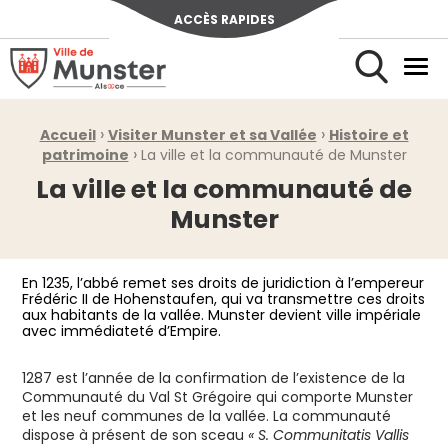
ACCÈS RAPIDES
Ville de Munster (Alsace) Située au cœur de l’Alsace et de l’u
Men
Rechercher
›
›
Fil d'Ariane :
Accueil
Visiter Munster et sa Vallée
Histoire et
›
patrimoine
La ville et la communauté de Munster
La ville et la communauté de
Munster
En 1235, l’abbé remet ses droits de juridiction à l’empereur
Frédéric II de Hohenstaufen, qui va transmettre ces droits
aux habitants de la vallée. Munster devient ville impériale
avec immédiateté d’Empire.
1287 est l’année de la confirmation de l’existence de la
Communauté du Val St Grégoire qui comporte Munster
et les neuf communes de la vallée. La communauté
dispose à présent de son sceau
« S. Communitatis Vallis