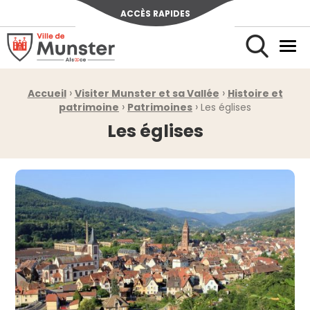
ACCÈS RAPIDES
Ville de Munster (Alsace) Située au cœur de l’Alsace et de l’u
Men
Rechercher
›
›
Fil d'Ariane :
Accueil
Visiter Munster et sa Vallée
Histoire et
›
›
patrimoine
Patrimoines
Les églises
Les églises