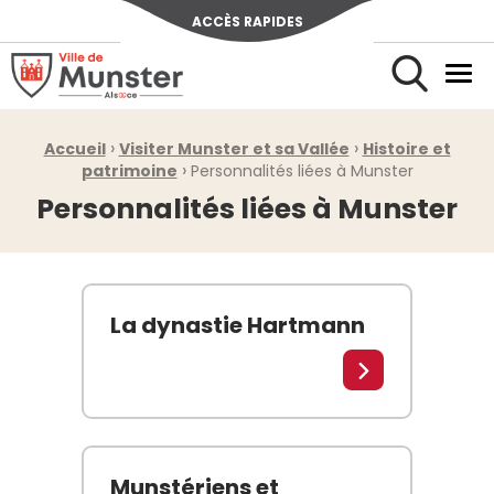
ACCÈS RAPIDES
Ville de Munster (Alsace) Située au cœur de l’Alsace et de l’u
Men
Rechercher
›
›
Fil d'Ariane :
Accueil
Visiter Munster et sa Vallée
Histoire et
›
patrimoine
Personnalités liées à Munster
Personnalités liées à Munster
La dynastie Hartmann
Les Hartmann ont régné sur la vallée de Munster p
Lire la suite
Munstériens et