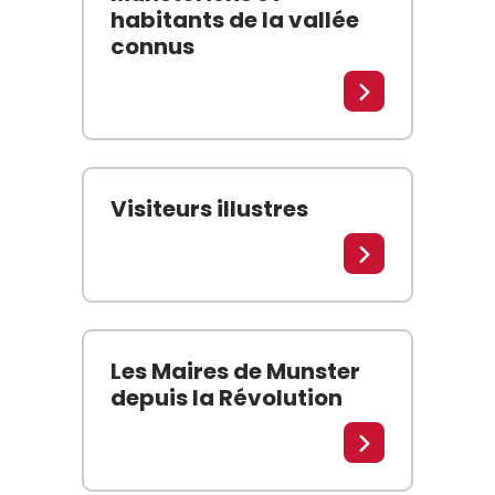
habitants de la vallée
connus
André Lamey (1726-1802) L’historien André Lamey est 
Lire la suite
Visiteurs illustres
Lazare de Schwendi (1522-1583) et le traité de Kie
Lire la suite
Les Maires de Munster
depuis la Révolution
Maires-Présidents de la Communauté et de son can
Lire la suite