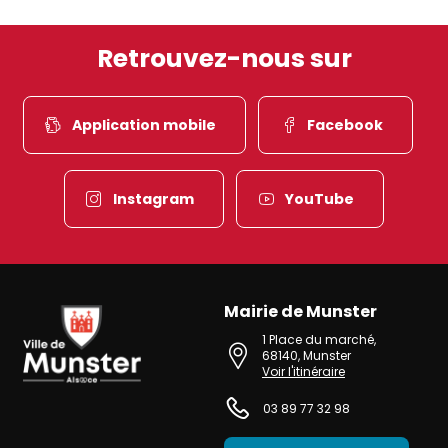
Retrouvez-nous sur
Application mobile
Facebook
Instagram
YouTube
Mairie de Munster
Ville de Munster (Alsace) Située au cœur de l’Alsace et de l’une des 
1 Place du marché
,
68140
,
Munster
Voir l'itinéraire
03 89 77 32 98